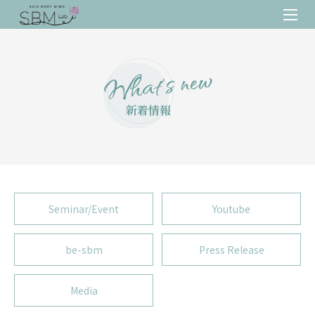
What’s new
新着情報
Seminar/Event
Youtube
be-sbm
Press Release
Media