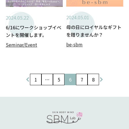
2024.05.01
2024.05.22
母の日にロイヤルなギフト
6/16にワークショップイベ
を贈りませんか？
ントを開催します。
be-sbm
Seminar/Event
投
1
…
5
6
7
8
稿
の
ペ
ー
ジ
送