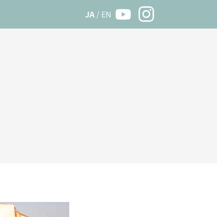
JA
/
EN